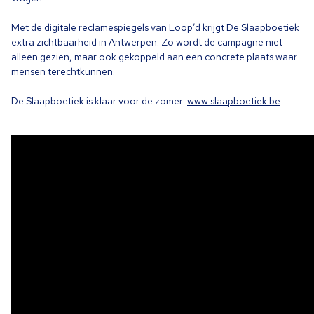
Met de digitale reclamespiegels van Loop’d krijgt De Slaapboetiek
extra zichtbaarheid in Antwerpen. Zo wordt de campagne niet
alleen gezien, maar ook gekoppeld aan een concrete plaats waar
mensen terechtkunnen.
De Slaapboetiek is klaar voor de zomer:
www​.slaapboetiek​.be