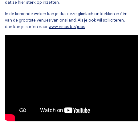
dat ze hier sterk op inzetten.
In de komende weken kan je dus deze glimlach ontdekken in één
van de grootste venues van ons land. Als je ook wil solliciteren,
dan kan je surfen naar
www​.nmbs​.be/jobs
.