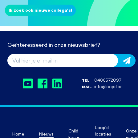
Ik zoek ook nieuwe collega's!
Geïnteresseerd in onze nieuwsbrief?
0486572097
TEL
info@loopd.be
MAIL
Loop'd
Child
Onze
Home
Nieuws
locaties
Focus
mogel