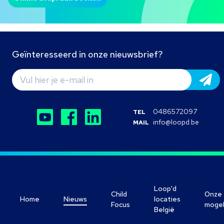
Geïnteresseerd in onze nieuwsbrief?
0486572097
TEL
info@loopd.be
MAIL
Loop'd
Child
Onze
Home
Nieuws
locaties
Focus
mogel
België