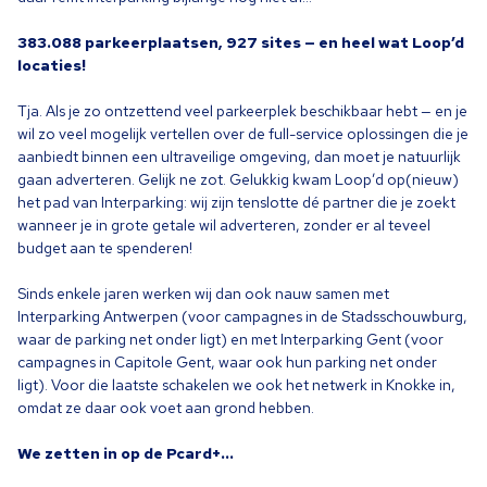
383
.
088
parkeerplaatsen,
927
sites — en heel wat Loop’d
locaties!
Tja. Als je zo ontzettend veel parkeerplek beschikbaar hebt — en je
wil zo veel mogelijk vertellen over de full-service oplossingen die je
aanbiedt binnen een ultraveilige omgeving, dan moet je natuurlijk
gaan adverteren. Gelijk ne zot. Gelukkig kwam Loop’d op(nieuw)
het pad van Interparking: wij zijn tenslotte dé partner die je zoekt
wanneer je in grote getale wil adverteren, zonder er al teveel
budget aan te spenderen!
Sinds enkele jaren werken wij dan ook nauw samen met
Interparking Antwerpen (voor campagnes in de Stadsschouwburg,
waar de parking net onder ligt) en met Interparking Gent (voor
campagnes in Capitole Gent, waar ook hun parking net onder
ligt). Voor die laatste schakelen we ook het netwerk in Knokke in,
omdat ze daar ook voet aan grond hebben.
We zetten in op de Pcard+…