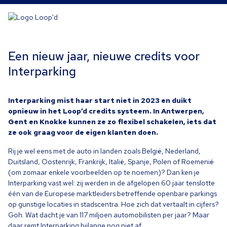
Een nieuw jaar, nieuwe credits voor
Interparking
Interparking mist haar start niet in
2023
en duikt
opnieuw in het Loop’d credits systeem. In Antwerpen,
Gent en Knokke kunnen ze zo flexibel schakelen, iets dat
ze ook graag voor de eigen klanten doen.
Rij je wel eens met de auto in landen zoals België, Nederland,
Duitsland, Oostenrijk, Frankrijk, Italië, Spanje, Polen of Roemenië
(om zomaar enkele voorbeelden op te noemen)? Dan ken je
Interparking vast wel: zij werden in de afgelopen
60
jaar tenslotte
één van de Europese marktleiders betreffende openbare parkings
op gunstige locaties in stadscentra. Hoe zich dat vertaalt in cijfers?
Goh. Wat dacht je van
117
miljoen automobilisten per jaar? Maar
daar remt Interparking bijlange nog niet af…