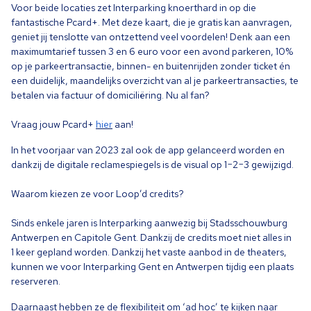
Voor beide locaties zet Interparking knoerthard in op die
fantastische Pcard+. Met deze kaart, die je gratis kan aanvragen,
geniet jij tenslotte van ontzettend veel voordelen! Denk aan een
maximumtarief tussen
3
en
6
euro voor een avond parkeren,
10
%
op je parkeertransactie, binnen- en buitenrijden zonder ticket én
een duidelijk, maandelijks overzicht van al je parkeertransacties, te
betalen via factuur of domiciliëring. Nu al fan?
Vraag jouw Pcard+
hier
aan!
In het voorjaar van
2023
zal ook de app gelanceerd worden en
dankzij de digitale reclamespiegels is de visual op
1
−
2
−
3
gewijzigd.
Waarom kiezen ze voor Loop’d credits?
Sinds enkele jaren is Interparking aanwezig bij Stadsschouwburg
Antwerpen en Capitole Gent. Dankzij de credits moet niet alles in
1
keer gepland worden. Dankzij het vaste aanbod in de theaters,
kunnen we voor Interparking Gent en Antwerpen tijdig een plaats
reserveren.
Daarnaast hebben ze de flexibiliteit om
‘
ad hoc’ te kijken naar