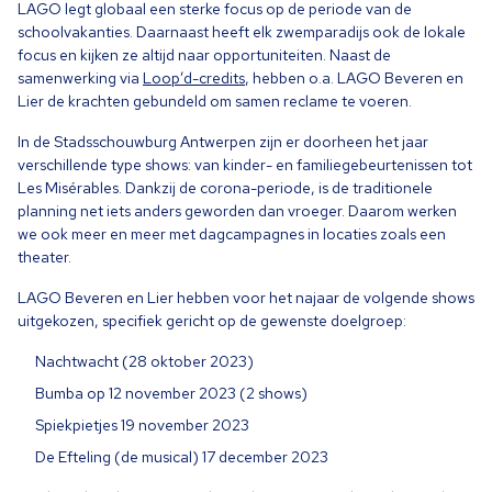
LAGO
legt globaal een sterke focus op de periode van de
schoolvakanties. Daarnaast heeft elk zwemparadijs ook de lokale
focus en kijken ze altijd naar opportuniteiten. Naast de
samenwerking via
Loop’d-credits
, hebben o.a.
LAGO
Beveren en
Lier de krachten gebundeld om samen reclame te voeren.
In de Stadsschouwburg Antwerpen zijn er doorheen het jaar
verschillende type shows: van kinder- en familiegebeurtenissen tot
Les Misérables. Dankzij de corona-periode, is de traditionele
planning net iets anders geworden dan vroeger. Daarom werken
we ook meer en meer met dagcampagnes in locaties zoals een
theater.
LAGO
Beveren en Lier hebben voor het najaar de volgende shows
uitgekozen, specifiek gericht op de gewenste doelgroep:
Nachtwacht (
28
oktober
2023
)
Bumba op
12
november
2023
(
2
shows)
Spiekpietjes
19
november
2023
De Efteling (de musical)
17
december
2023