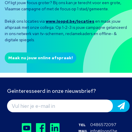
Of ligt jouw focus groter? Bij ons kan je terecht voor een grote,
Vlaamse campagne of met de focus op 1 stad/gemeente.
Bekijk ons locaties via
www.loopd.be/locaties
en maak jouw
afspraak met onze collega. Op 1-2-3 is jouw campagne gelanceerd
in ons netwerk van tv-schermen, reclamekaders en offline- &
digitale spiegels.
Maak nu jouw online afspraak!
Geïnteresseerd in onze nieuwsbrief?
0486572097
TEL
info@loopd.be
MAIL