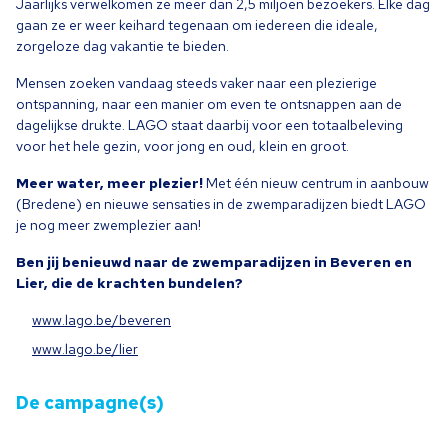
Jaarlijks verwelkomen ze meer dan
2
,
5
miljoen bezoekers. Elke dag
gaan ze er weer keihard tegenaan om iedereen die ideale,
zorgeloze dag vakantie te bieden.
Mensen zoeken vandaag steeds vaker naar een plezierige
ontspanning, naar een manier om even te ontsnappen aan de
dagelijkse drukte.
LAGO
staat daarbij voor een totaalbeleving
voor het hele gezin, voor jong en oud, klein en groot.
Meer water, meer plezier!
Met één nieuw centrum in aanbouw
(Bredene) en nieuwe sensaties in de zwemparadijzen biedt
LAGO
je nog meer zwemplezier aan!
Ben jij benieuwd naar de zwemparadijzen in Beveren en
Lier, die de krachten bundelen?
www​.lago​.be/​b​e​veren
www​.lago​.be/lier
De campagne(s)